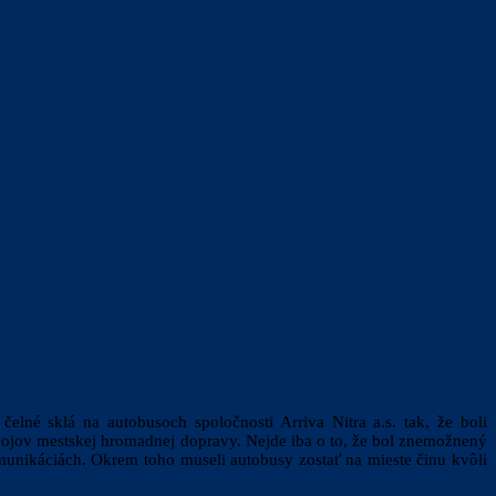
lné sklá na autobusoch spoločnosti Arriva Nitra a.s. tak, že boli
spojov mestskej hromadnej dopravy. Nejde iba o to, že bol znemožnený
unikáciách. Okrem toho museli autobusy zostať na mieste činu kvôli