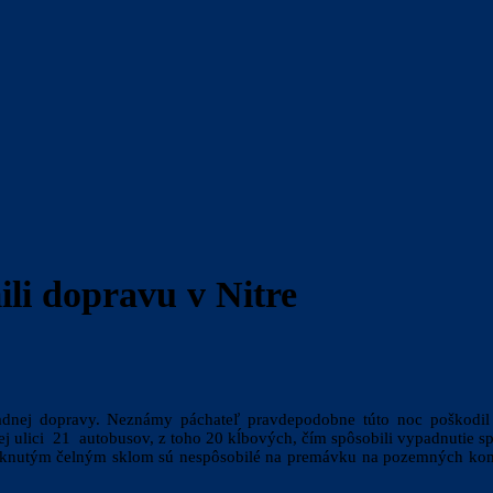
ili dopravu v Nitre
dnej dopravy. Neznámy páchateľ pravdepodobne túto noc poškodil če
ovej ulici 21 autobusov, z toho 20 kĺbových, čím spôsobili vypadnutie 
 prasknutým čelným sklom sú nespôsobilé na premávku na pozemných kom