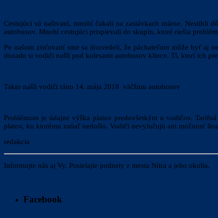
Cestujúci sú naštvaní, mnohí čakali na zastávkach márne. Nestihli d
autobusov. Mnohí cestujúci prispievali do skupín, ktoré riešia problé
Po našom zisťovaní sme sa dozvedeli, že páchateľom môže byť aj nesp
dozadu si vodiči našli pod kolesami autobusov klince. Tí, ktorí ich pr
Takto našli vodiči ráno 14. mája 2018 väčšinu autobusov
Problémom je údajne výška platov predovšetkým u vodičov. Tarifná
platov, ku ktorému zatiaľ nedošlo. Vodiči nevylučujú ani možnosť štra
redakcia
Informujte nás aj Vy. Posielajte podnety z mesta Nitra a jeho okolia.
Facebook