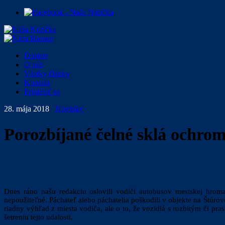
Domov
O nás
Všetky články
Kontakt
Prihlásiť sa
28. mája 2018
Novinky
Porozbíjané čelné sklá ochrom
Dnes ráno našu redakciu oslovili vodiči autobusov mestskej hroma
nepoužiteľné. Páchateľ alebo páchatelia poškodili v objekte na Štúr
riadny výhľad z miesta vodiča, ale o to, že vozidlá s rozbitým či
šetreniu tejto udalosti.